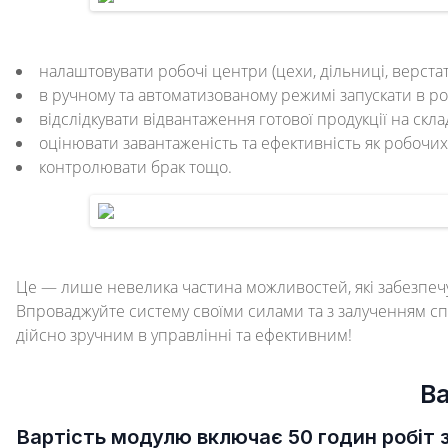
налаштовувати робочі центри (цехи, дільниці, верстат
в ручному та автоматизованому режимі запускати в 
відслідкувати відвантаження готової продукції на скла
оцінювати завантаженість та ефективність як робочих 
контролювати брак тощо.
Це — лише невелика частина можливостей, які забезпеч
Впроваджуйте систему своїми силами та з залученням сп
дійсно зручним в управлінні та ефективним!
В
Вартість модулю включає 50 годин робіт 