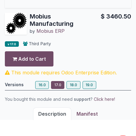
Mobius
$
3460.50
Manufacturing
Mobius ERP
by
Third Party
v 17.0
Add to Cart
This module requires Odoo Enterprise Edition.
Versions
16.0
17.0
18.0
19.0
You bought this module and need
support
?
Click here!
Description
Manifest