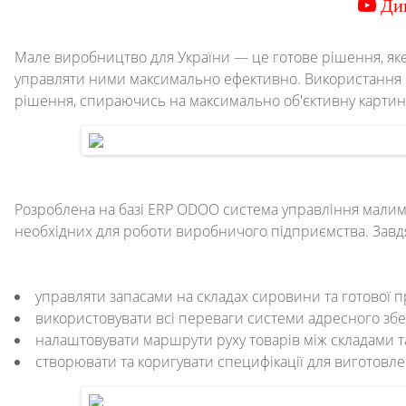
Ди
Мале виробництво для України — це готове рішення, я
управляти ними максимально ефективно. Використання с
рішення, спираючись на максимально об'єктивну картин
Розроблена на базі ERP ODOO система управління малим 
необхідних для роботи виробничого підприємства. Завд
управляти запасами на складах сировини та готової п
використовувати всі переваги системи адресного збе
налаштовувати маршрути руху товарів між складами т
створювати та коригувати специфікації для виготовле