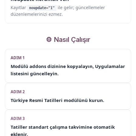
Kayıtlar
ile gelir; güncellemeler
noupdate="1"
düzenlemelerinizi ezmez.
⚙️ Nasıl Çalışır
ADIM 1
Modülü addons dizinine kopyalayın, Uygulamalar
listesini güncelleyin.
ADIM 2
Türkiye Resmi Tatilleri
modülünü kurun.
ADIM 3
Tatiller standart çalışma takvimine
otomatik
eklenir.