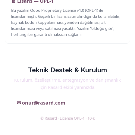
📄 Lisans — OPL-1
Bu yazılım
Odoo Proprietary License v1.0 (OPL-1)
ile
lisanslanmıştır. Geçerli bir lisans satın alındığında kullanılabilir;
kaynak kodun kopyalanması, yeniden dağıtılması, alt
lisanslanması veya satılması yasaktır. Yazılım "olduğu gibi",
herhangi bir garanti olmaksızın sağlanır.
Teknik Destek & Kurulum
Kurulum, özelleştirme, entegrasyon ve danışmanlık
için Rasard ekibi yanınızda.
✉ onur@rasard.com
🌐 rasard.com
© Rasard · License OPL-1 · 10 €