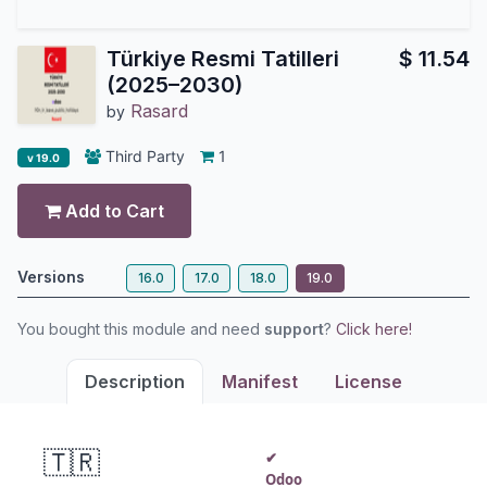
Türkiye Resmi Tatilleri
$
11.54
(2025–2030)
Rasard
by
Third Party
1
v 19.0
Add to Cart
Versions
16.0
17.0
18.0
19.0
You bought this module and need
support
?
Click here!
Description
Manifest
License
🇹🇷
RASARD ·
✔
10
✉
Odoo
Destek
€