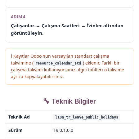
ADIM 4
Çalışanlar → Çalışma Saatleri → İzinler
altından
görüntüleyin.
ℹ️ Kayıtlar Odoo'nun varsayılan standart çalışma
takvimine (
) eklenir. Farklı bir
resource_calendar_std
çalışma takvimi kullanıyorsanız, ilgili tatilleri o takvime
ayrıca kopyalayabilirsiniz.
🔧 Teknik Bilgiler
Teknik Ad
l10n_tr_leave_public_holidays
Sürüm
19.0.1.0.0