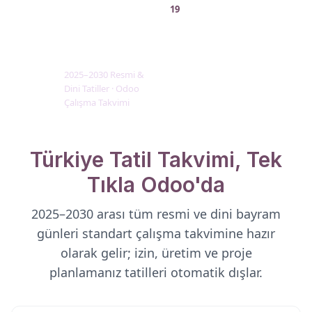
TÜRKİYE
19
RESMİ
TATİLLERİ
2025–2030 Resmi &
Dini Tatiller · Odoo
Çalışma Takvimi
Türkiye Tatil Takvimi, Tek
Tıkla Odoo'da
2025–2030 arası tüm
resmi ve dini bayram
günleri
standart çalışma takvimine hazır
olarak gelir; izin, üretim ve proje
planlamanız tatilleri otomatik dışlar.