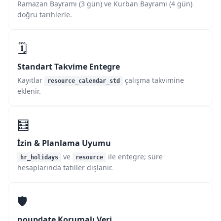
Ramazan Bayramı (3 gün) ve Kurban Bayramı (4 gün)
doğru tarihlerle.
🗓️
Standart Takvime Entegre
Kayıtlar
çalışma takvimine
resource_calendar_std
eklenir.
🧮
İzin & Planlama Uyumu
ve
ile entegre; süre
hr_holidays
resource
hesaplarında tatiller dışlanır.
🛡️
noupdate Korumalı Veri