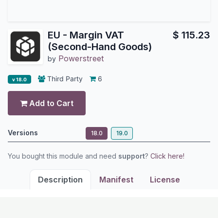
EU - Margin VAT
$
115.23
(Second-Hand Goods)
Powerstreet
by
Third Party
6
v 18.0
Add to Cart
Versions
18.0
19.0
You bought this module and need
support
?
Click here!
Description
Manifest
License