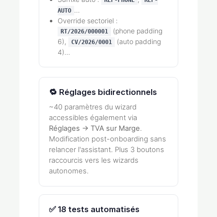
REP-PHONE
REP-
…
AUTO
Override sectoriel :
(phone padding
RT/2026/000001
6),
(auto padding
CV/2026/0001
4)…
🔁 Réglages bidirectionnels
~40 paramètres du wizard
accessibles également via
Réglages → TVA sur Marge
.
Modification post-onboarding sans
relancer l'assistant. Plus 3 boutons
raccourcis vers les wizards
autonomes.
✅ 18 tests automatisés