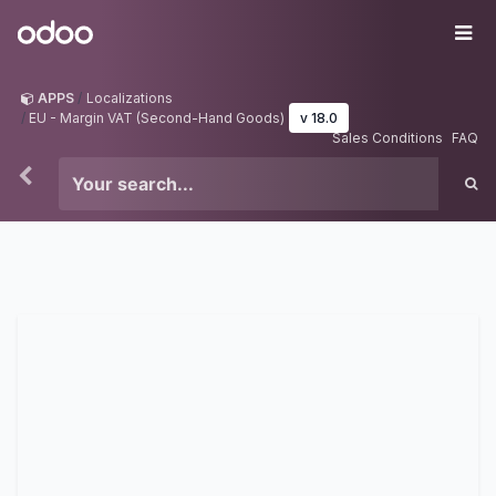
Skip to Content
Odoo
Me
APPS
Localizations
EU - Margin VAT (Second-Hand Goods)
v 18.0
Sales Conditions
FAQ