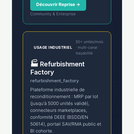
Découvrir Reprise →
Community & Enterprise
50+ unités/mois
USAGE INDUSTRIEL
· multi-canal ·
traçabilité
🏭
Refurbishment
Factory
refurbishment_factory
Plateforme industrielle de
reconditionnement : MRP par lot
(jusqu'à 5000 unités validé),
connecteurs marketplaces,
conformité DEEE (BSDD/EN
50614), portail SAV/RMA public et
BI cohorte.