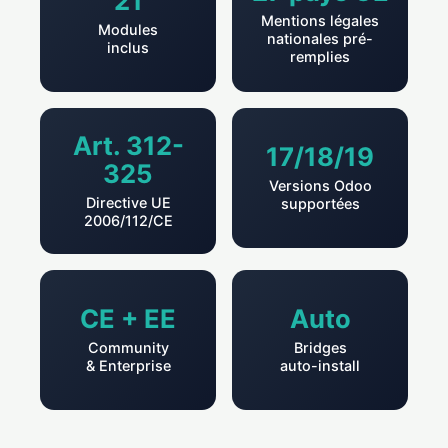
21
Mentions légales
Modules
nationales pré-
inclus
remplies
Art. 312-
17/18/19
325
Versions Odoo
Directive UE
supportées
2006/112/CE
CE + EE
Auto
Community
Bridges
& Enterprise
auto-install