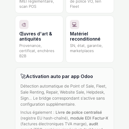
IMEI réglementaire,
de police VO, lien
scan POS
Fleet
🎨
💻
Œuvres d'art &
Matériel
antiquités
reconditionné
Provenance,
SN, état, garantie,
certificat, enchères
marketplaces
B2B
🚀
Activation auto par app Odoo
Détection automatique de Point of Sale, Fleet,
Sale Renting, Repair, Website Sale, Helpdesk,
Sign… Le bridge correspondant s'active sans
configuration supplémentaire.
Inclus également :
Livre de police centralisé
(registre EU hash-chaîné),
module EDI Factur-X
(factures électroniques TVA marge),
audit