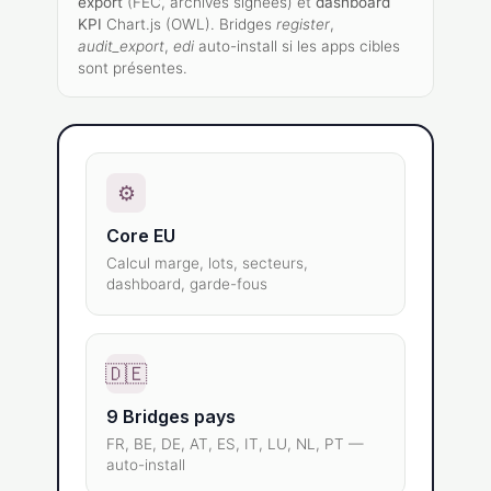
export
(FEC, archives signées) et
dashboard
KPI
Chart.js (OWL). Bridges
register
,
audit_export
,
edi
auto-install si les apps cibles
sont présentes.
⚙
Core EU
Calcul marge, lots, secteurs,
dashboard, garde-fous
🇩🇪
9 Bridges pays
FR, BE, DE, AT, ES, IT, LU, NL, PT —
auto-install