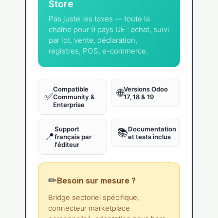
Store
Pas juste les taxes — toute la
chaîne pour 9 pays UE : achat, suivi
par lot, vente, déclaration,
registres, POS, e-commerce.
Compatible
Versions Odoo
🌐
✅
Community &
17, 18 & 19
Enterprise
Support
Documentation
📚
📍
français par
et tests inclus
l'éditeur
✏
Besoin sur mesure ?
Bridge sectoriel spécifique,
connecteur marketplace