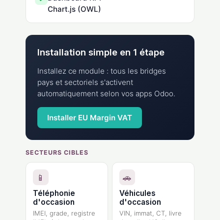
Chart.js (OWL)
Installation simple en 1 étape
Installez ce module : tous les bridges
pays et sectoriels s'activent
automatiquement selon vos apps Odoo.
Installer EU Margin VAT
SECTEURS CIBLES
📱
🚗
Téléphonie
Véhicules
d'occasion
d'occasion
IMEI, grade, registre
VIN, immat, CT, livre