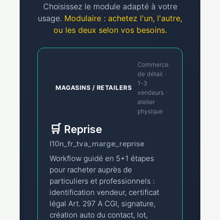
Choisissez le module adapté à votre
usage.
Modulaire : achetez l'un, l'autre,
ou les deux selon vos besoins.
Commerce
de détail ·
1-3
MAGASINS / RETAILERS
vendeurs ·
atelier
physique
🛒
Reprise
l10n_fr_tva_marge_reprise
Workflow guidé en 5+1 étapes
pour racheter auprès de
particuliers et professionnels :
identification vendeur, certificat
légal Art. 297 A CGI, signature,
création auto du contact, lot,