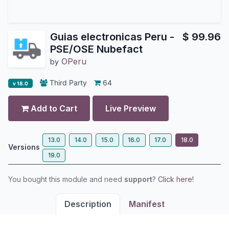
Guias electronicas Peru -
$
99.96
PSE/OSE Nubefact
OPeru
by
Third Party
64
v 18.0
Add to Cart
Live Preview
13.0
14.0
15.0
16.0
17.0
18.0
Versions
19.0
You bought this module and need
support
?
Click here!
Description
Manifest